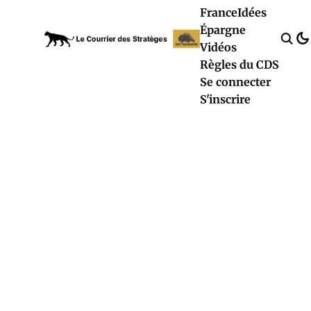
France
Idées
Épargne
Vidéos
Règles du CDS
Se connecter
S'inscrire