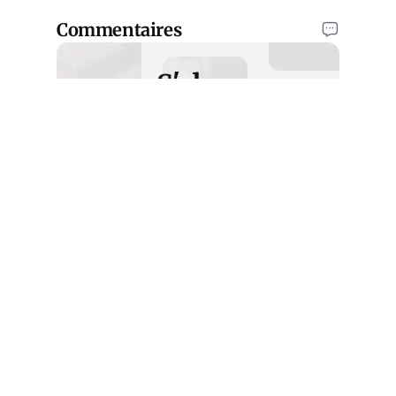
Commentaires
S'abonner
au Courrier
des
Stratèges
Abonnez-vous
gratuitement à la
newsletter pour ne
rien manquer de
l'actualité.
S'abonner