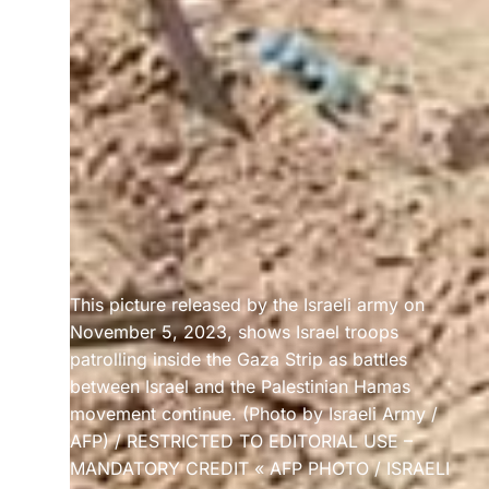
This picture released by the Israeli army on
November 5, 2023, shows Israel troops
patrolling inside the Gaza Strip as battles
between Israel and the Palestinian Hamas
movement continue. (Photo by Israeli Army /
AFP) / RESTRICTED TO EDITORIAL USE –
MANDATORY CREDIT « AFP PHOTO / ISRAELI