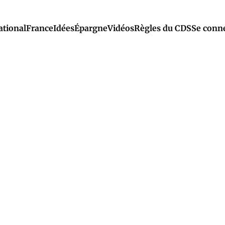
ational
France
Idées
Épargne
Vidéos
Règles du CDS
Se conn