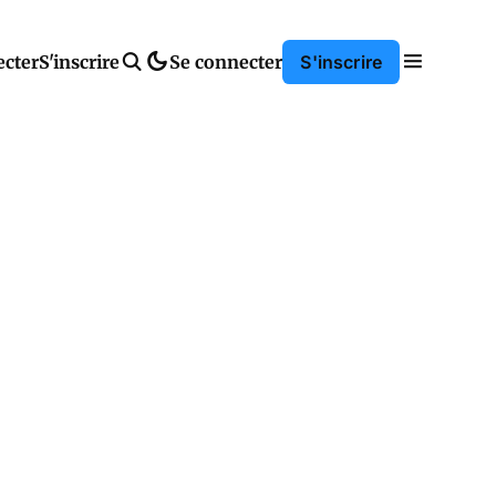
ecter
S'inscrire
Se connecter
S'inscrire