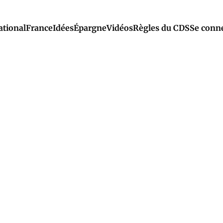
ational
France
Idées
Épargne
Vidéos
Règles du CDS
Se conn