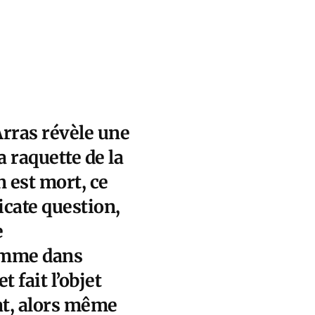
Arras révèle une
a raquette de la
n est mort, ce
icate question,
e
Comme dans
t fait l’objet
tat, alors même