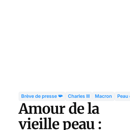
Brève de presse 📯
Charles III
Macron
Peau 
Amour de la
vieille peau :