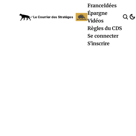
France
Idées
Épargne
Vidéos
Règles du CDS
Se connecter
S'inscrire