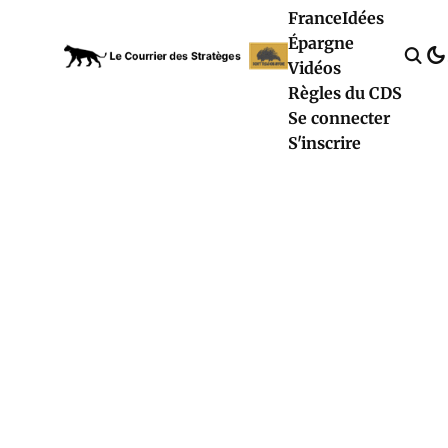
France
Idées
Épargne
Vidéos
Règles du CDS
Se connecter
S'inscrire