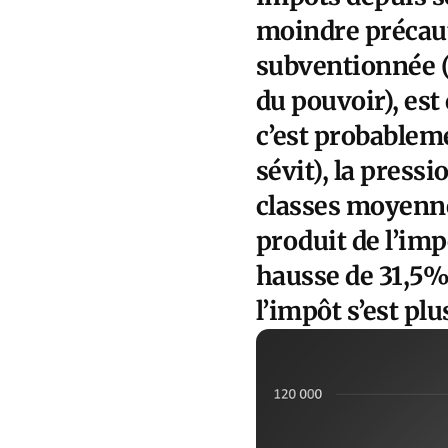
moindre précauti
subventionnée (
du pouvoir), est
c’est probableme
sévit), la press
classes moyennes
produit de l’imp
hausse de 31,5%
l’impôt s’est pl