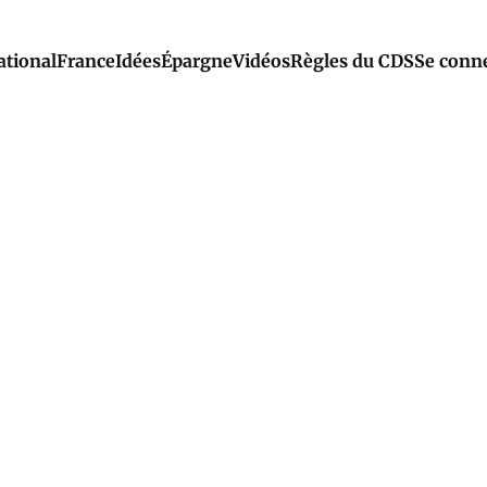
ational
France
Idées
Épargne
Vidéos
Règles du CDS
Se conn