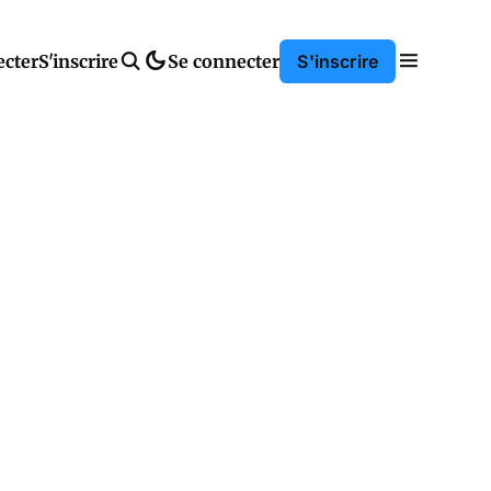
ecter
S'inscrire
Se connecter
S'inscrire