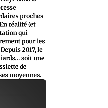
presse
rdaires proches
n réalité (et
tation qui
ièrement pour les
Depuis 2017, le
liards… soit une
ssiette de
asses moyennes.