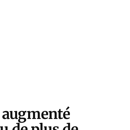
a augmenté
u de plus de