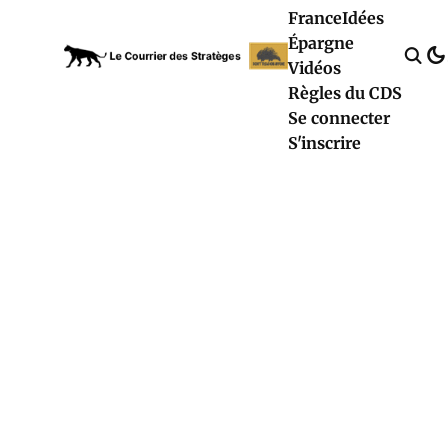
France
Idées
Épargne
Vidéos
Règles du CDS
Se connecter
S'inscrire