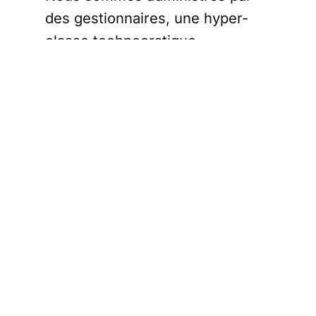
des gestionnaires, une hyper-
classe technocratique
interchangeable, plus à l'aise
avec un tableau Excel qu'avec la
glaise tragique de l'Histoire.
Avant d'exiger 
quoi que ce soit 
de la Nation, nos 
dirigeants 