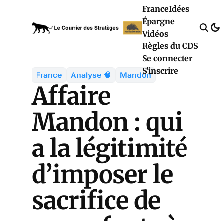
France
Idées
Épargne
Vidéos
Règles du CDS
Se connecter
S'inscrire
France
Analyse 🧠
Mandon
Affaire
Mandon : qui
a la légitimité
d’imposer le
sacrifice de