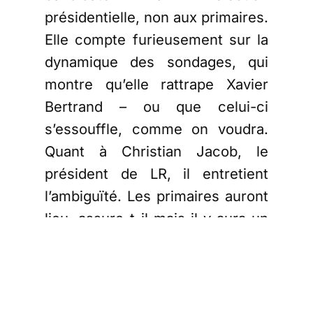
présidentielle, non aux primaires.
Elle compte furieusement sur la
dynamique des sondages, qui
montre qu’elle rattrape Xavier
Bertrand – ou que celui-ci
s’essouffle, comme on voudra.
Quant à Christian Jacob, le
président de LR, il entretient
l’ambiguïté. Les primaires auront
lieu, assure-t-il mais il y aura un
processus d’étude préalable de
l’opinion – lequel, pour autant, ne
testera pas le score potentiel
des candidats – mais lesquels?