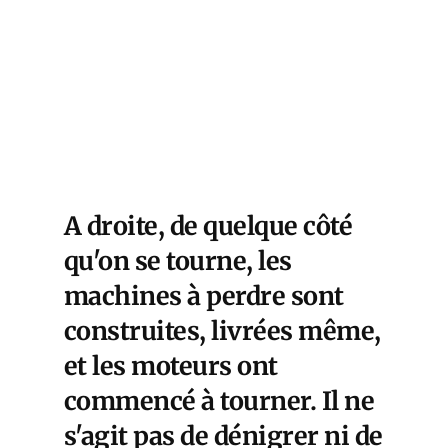
68,
ation
en au
de
A droite, de quelque côté
qu'on se tourne, les
machines à perdre sont
construites, livrées même,
et les moteurs ont
commencé à tourner. Il ne
s'agit pas de dénigrer ni de