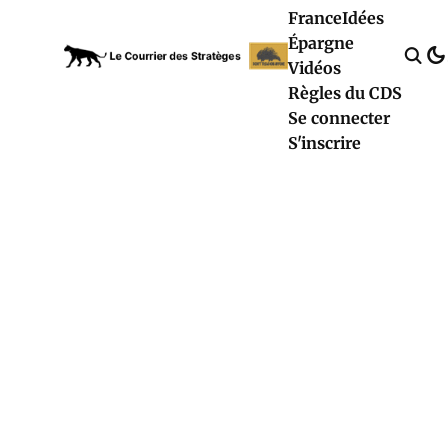
France
Idées
Épargne
Vidéos
Règles du CDS
Se connecter
S'inscrire