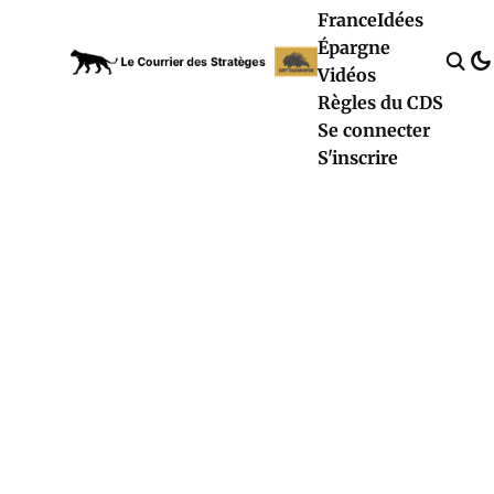
France
Idées
Épargne
Vidéos
Règles du CDS
Se connecter
S'inscrire