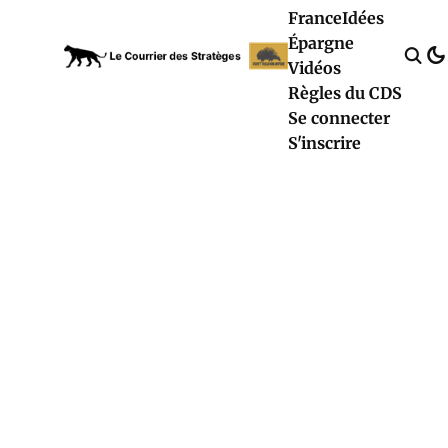
France
Idées
Épargne
Vidéos
Règles du CDS
Se connecter
S'inscrire