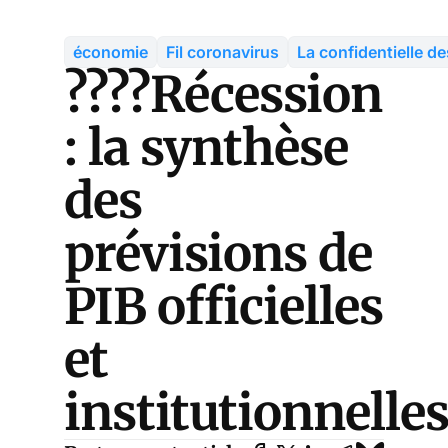
économie
Fil coronavirus
La confidentielle d
????Récession
: la synthèse
des
prévisions de
PIB officielles
et
institutionnelle