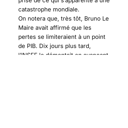
prise de ce qui s’apparente à une
catastrophe mondiale.
On notera que, très tôt, Bruno Le
Maire avait affirmé que les
pertes se limiteraient à un point
de PIB. Dix jours plus tard,
l’INSEE le démentait en avançant
3 points de PIB perdus en
moyenne par mois de
confinement.
Nous avons eu l’occasion de
souligner à plusieurs reprises
que ces prévisions étaient
toutes réalisées, par ailleurs,