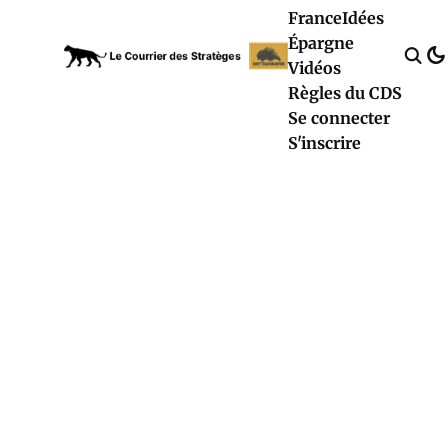
France
Idées
Épargne
Vidéos
Règles du CDS
Se connecter
S'inscrire