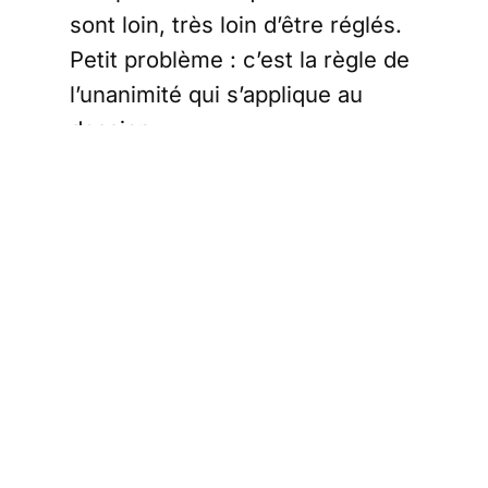
sont loin, très loin d’être réglés.
Petit problème : c’est la règle de
l’unanimité qui s’applique au
dossier.
Les 27 chefs d'État
et de
gouvernement de
l'UE prévoient de
tenir une
vidéoconférence
vendredi prochain