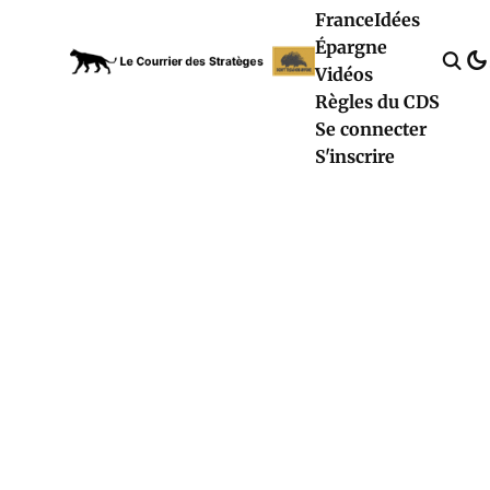
France
Idées
Épargne
Vidéos
Règles du CDS
Se connecter
S'inscrire