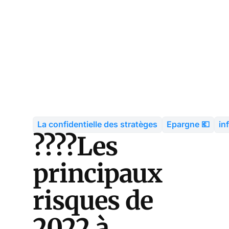
La confidentielle des stratèges
Epargne 💶
in
????Les
principaux
risques de
2022 à