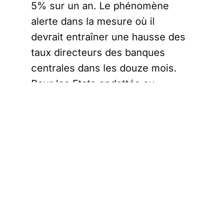
5% sur un an. Le phénomène
alerte dans la mesure où il
devrait entraîner une hausse des
taux directeurs des banques
centrales dans les douze mois.
Pour les Etats endettés ou
fortement déficitaires comme la
France, les conséquences
sociales du phénomène
pourraient être dramatiques.
Abandonnez les
liquidités
Les conséquences dans les
douze mois d’une hausse des