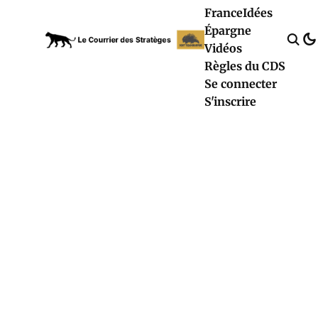
France
Idées
Épargne
Vidéos
Règles du CDS
Se connecter
S'inscrire