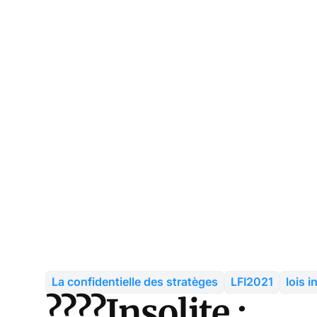
La confidentielle des stratèges
LFI2021
lois i
????Insolite :