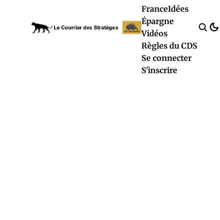
France
Idées
Épargne
Vidéos
Règles du CDS
Se connecter
S'inscrire