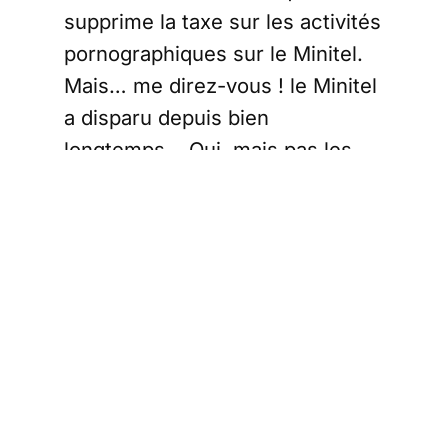
supprime la taxe sur les activités
pornographiques sur le Minitel.
Mais… me direz-vous ! le Minitel
a disparu depuis bien
longtemps… Oui, mais pas les
lois qui l’encadraient et surtout
celles qui le taxaient. La preuve.
Sur le fond, cet amendement
pose quand même la question de
l’adéquation de notre législation
avec la réalité contemporaine.
On s’aperçoit que nos codes
regorgent de dispositions
inapplicables ou complètement