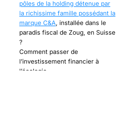
pôles de la holding détenue par
la richissime famille possédant la
marque C&A
, installée dans le
paradis fiscal de Zoug, en Suisse
?
Comment passer de
l’investissement financier à
l’écologie…
Ces quelques exemples
d’interférences entre les intérêts
de la Fondation Européenne pour
le Climat et le grand capital
mondialisé qui voit dans
l’écologie un nouveau marché à