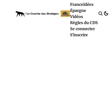
France
Idées
Épargne
Vidéos
Règles du CDS
Se connecter
S'inscrire