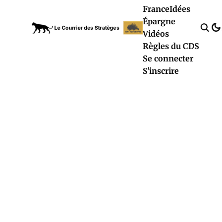
France
Idées
Épargne
Vidéos
Règles du CDS
Se connecter
S'inscrire