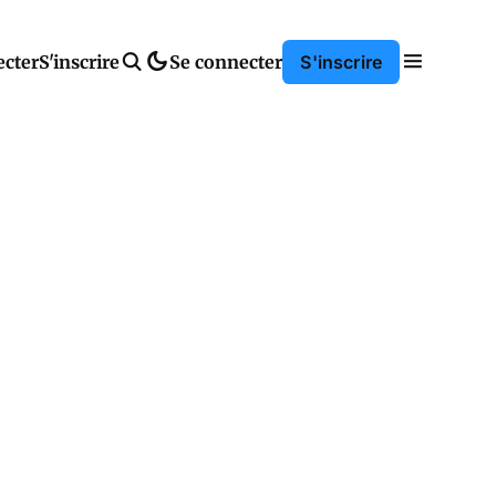
ecter
S'inscrire
Se connecter
S'inscrire