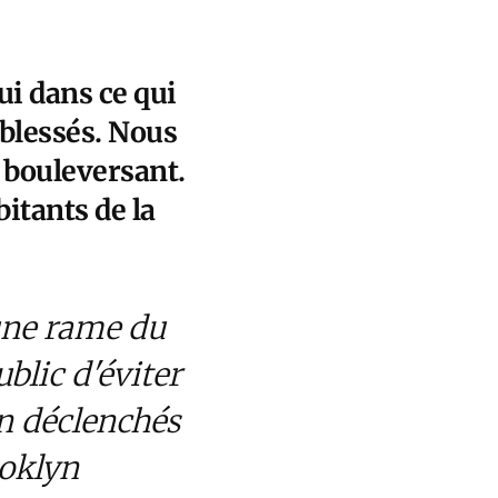
ui dans ce qui
x blessés. Nous
e bouleversant.
itants de la
 une rame du
blic d'éviter
on déclenchés
oklyn