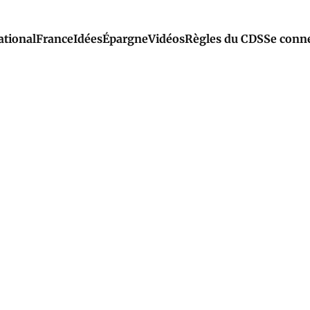
ational
France
Idées
Épargne
Vidéos
Règles du CDS
Se conn