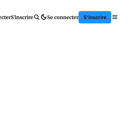
ecter
S'inscrire
Se connecter
S'inscrire