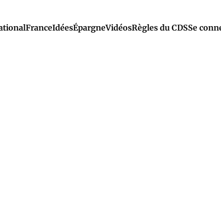
ational
France
Idées
Épargne
Vidéos
Règles du CDS
Se conn