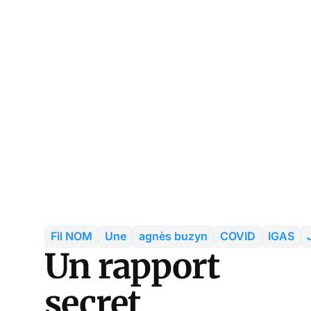
Fil NOM
Une
agnès buzyn
COVID
IGAS
Un rapport
secret