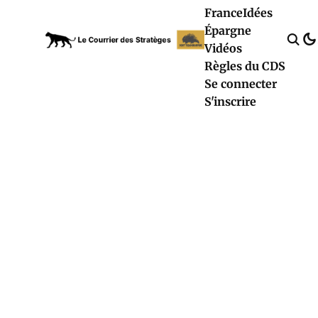
France
Idées
Épargne
Vidéos
Règles du CDS
Se connecter
S'inscrire