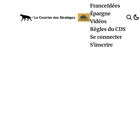
France
Idées
Épargne
Vidéos
Règles du CDS
Se connecter
S'inscrire