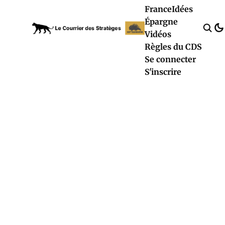
France
Idées
Épargne
Vidéos
Règles du CDS
Se connecter
S'inscrire