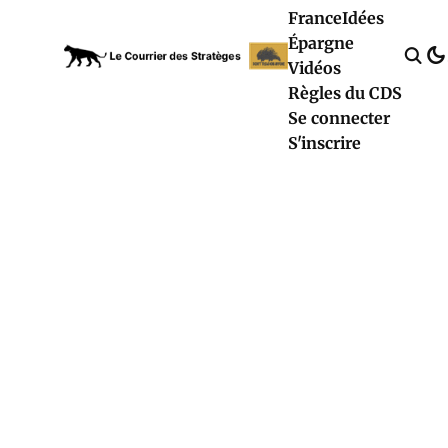
France
Idées
Épargne
Vidéos
Règles du CDS
Se connecter
S'inscrire