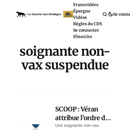
France
Idées
Épargne
Se conn
Vidéos
Règles du CDS
Se connecter
S'inscrire
soignante non-
vax suspendue
SCOOP : Véran
attribue l’ordre du
Mérite à une
Une soignante non-vax