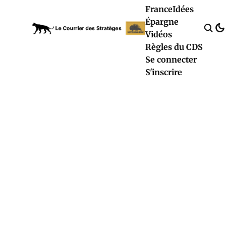
France
Idées
Épargne
Vidéos
Règles du CDS
Se connecter
S'inscrire