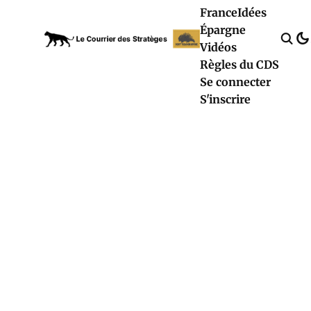
France
Idées
Épargne
Vidéos
Règles du CDS
Se connecter
S'inscrire