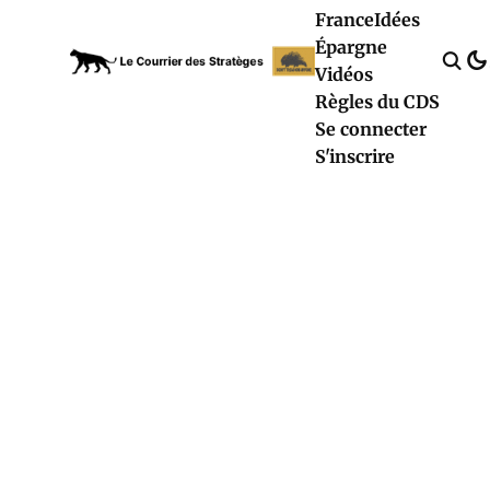
France
Idées
Épargne
Vidéos
Règles du CDS
Se connecter
S'inscrire