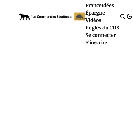
France
Idées
Épargne
Vidéos
Règles du CDS
Se connecter
S'inscrire