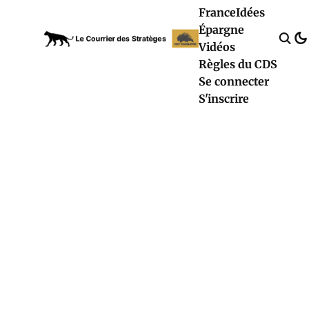
France
Idées
Épargne
Vidéos
Règles du CDS
Se connecter
S'inscrire