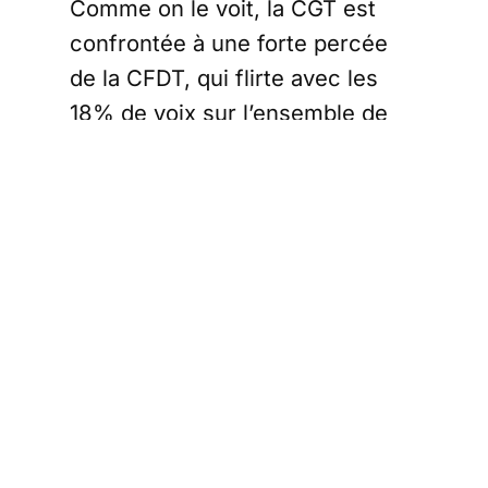
Comme on le voit, la CGT est
confrontée à une forte percée
de la CFDT, qui flirte avec les
18% de voix sur l’ensemble de
l’entreprise en 2022, soit près du
double de la CGT, quand les
deux syndicats étaient au coude
à coude en 2018. FO a perdu la
moitié de ses voix. Le
phénomène est particulièrement
inquiétant pour la CGT dans le
collège des « OETAM » (fusion
des premier et deuxième
collèges de 2018), c’est-à-dire «