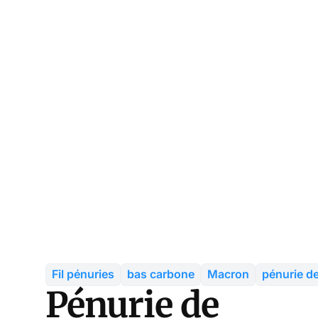
Fil pénuries
bas carbone
Macron
pénurie d
Pénurie de