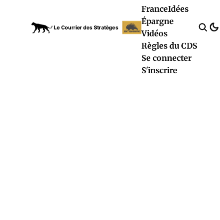
France
Idées
Épargne
Vidéos
Règles du CDS
Se connecter
S'inscrire