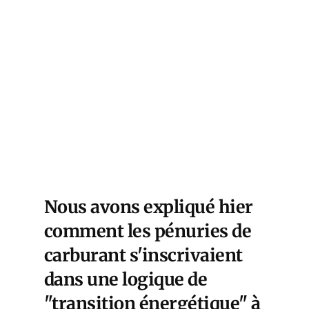
smen
l in
n
2018.
by
AFP)
Nous avons expliqué hier
comment les pénuries de
carburant s'inscrivaient
dans une logique de
"transition énergétique" à