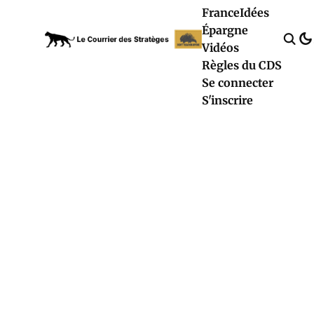
France
Idées
Épargne
Vidéos
Règles du CDS
Se connecter
S'inscrire