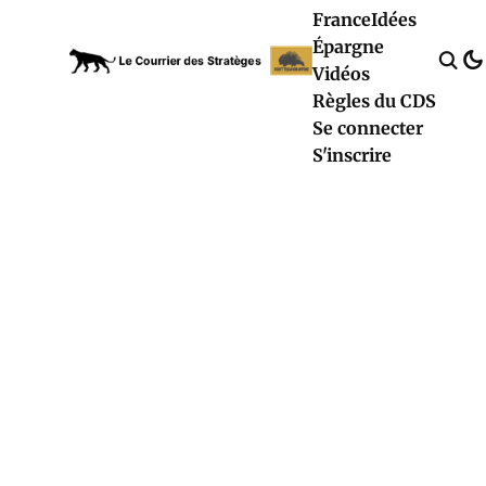
France
Idées
Épargne
Vidéos
Règles du CDS
Se connecter
S'inscrire