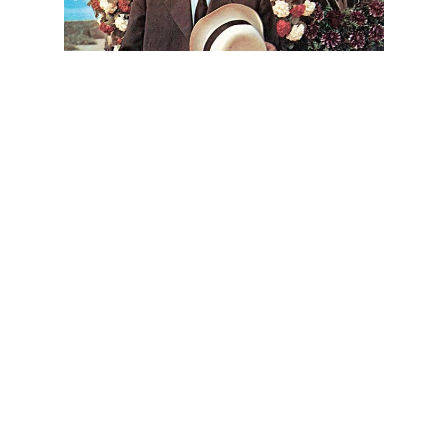
Cet article est
réservé aux abonnés
S'abonner
Vous avez déjà un compte ?
Connectez-vous.