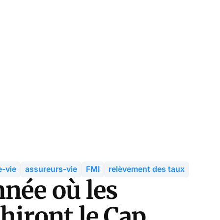
-vie
assureurs-vie
FMI
relèvement des taux
nnée où les
hiront le Cap