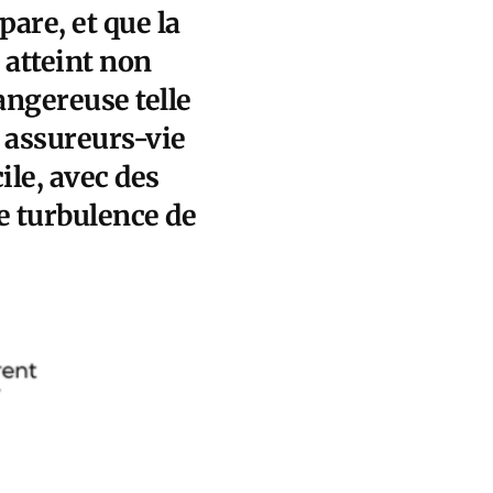
are, et que la
a atteint non
angereuse telle
s assureurs-vie
le, avec des
ne turbulence de