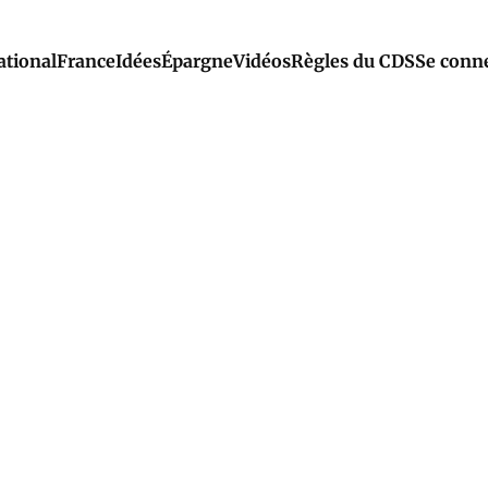
ational
France
Idées
Épargne
Vidéos
Règles du CDS
Se conn