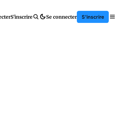
ecter
S'inscrire
Se connecter
S'inscrire