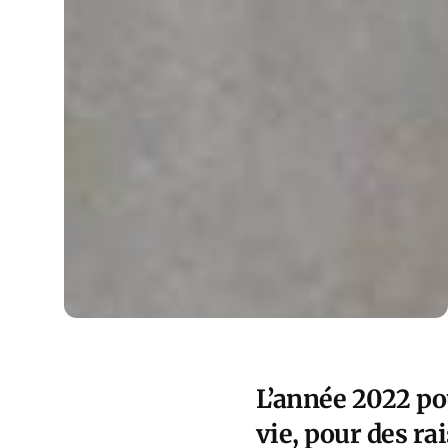
L’année 2022 po
vie, pour des ra