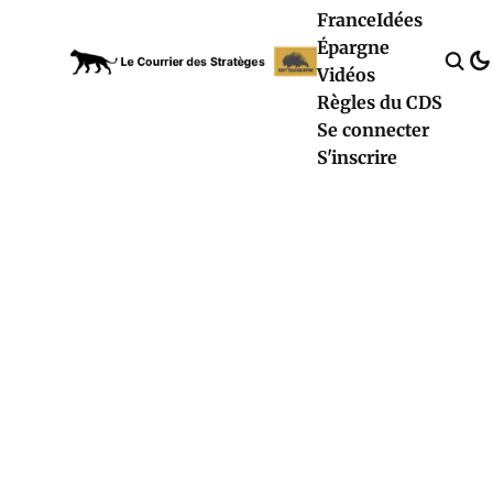
France
Idées
Épargne
Vidéos
Règles du CDS
Se connecter
S'inscrire