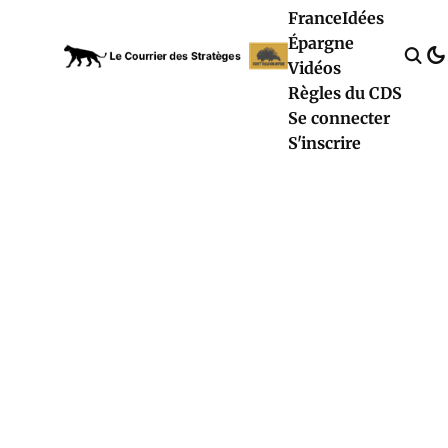
France
Idées
Épargne
Vidéos
Règles du CDS
Se connecter
S'inscrire