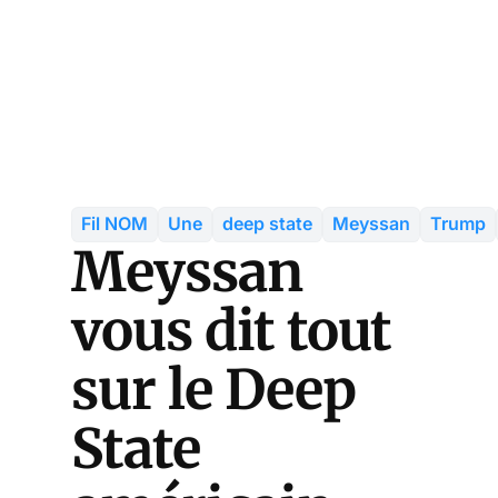
Fil NOM
Une
deep state
Meyssan
Trump
Meyssan
vous dit tout
sur le Deep
State