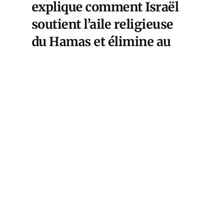
explique comment Israël
soutient l’aile religieuse
du Hamas et élimine au
sein de cette faction tous
les « laïcs ».
Cet article est
réservé aux abonnés
S'abonner