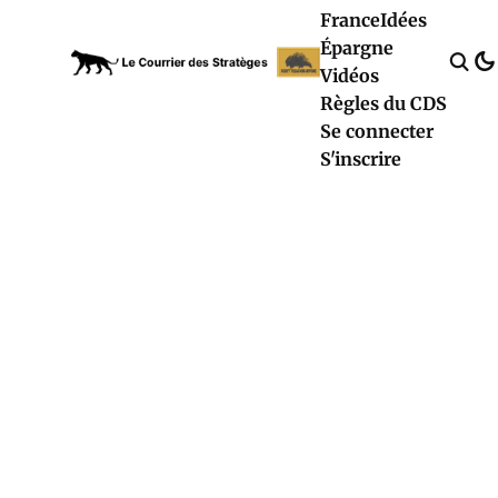
France
Idées
Épargne
Vidéos
Règles du CDS
Se connecter
S'inscrire