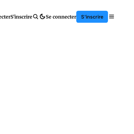
ecter
S'inscrire
Se connecter
S'inscrire