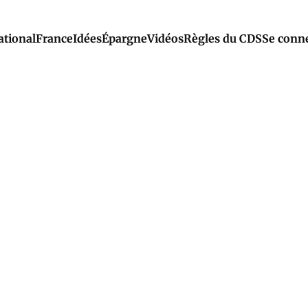
ational
France
Idées
Épargne
Vidéos
Règles du CDS
Se conn