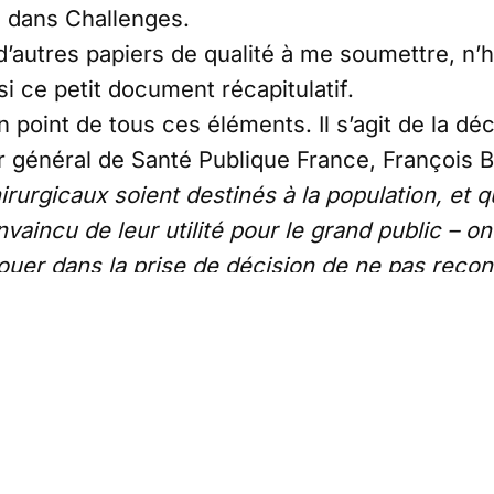
, dans Challenges.
d’autres papiers de qualité à me soumettre, n’h
insi ce petit document récapitulatif.
n point de tous ces éléments. Il s’agit de la déc
ur général de Santé Publique France, François B
urgicaux soient destinés à la population, et qu
nvaincu de leur utilité pour le grand public – on
ouer dans la prise de décision de ne pas recons
e gouvernement profond considère que les Fra
quipés de masques FFP2 pour se protéger des 
ritera bien des explications à l’avenir.