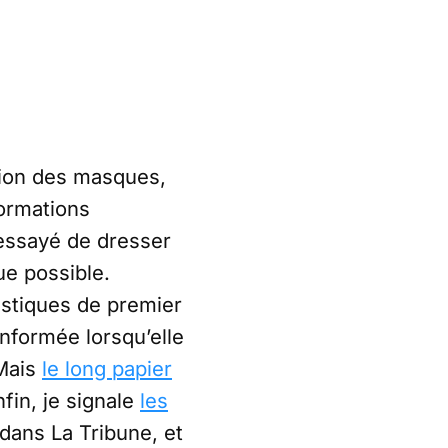
tion des masques,
formations
essayé de dresser
e possible.
istiques de premier
informée lorsqu’elle
Mais
le long papier
nfin, je signale
les
 dans La Tribune, et