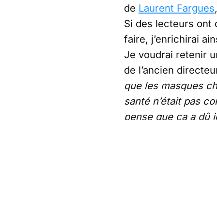
de
Laurent Fargues
Si des lecteurs ont 
faire, j’enrichirai a
Je voudrai retenir u
de l’ancien directe
que les masques chir
santé n’était pas co
pense que ça a dû j
Depuis longtemps, l
n’ont pas à être é
dogme idéologique mé
Partager cet article
Écrit par