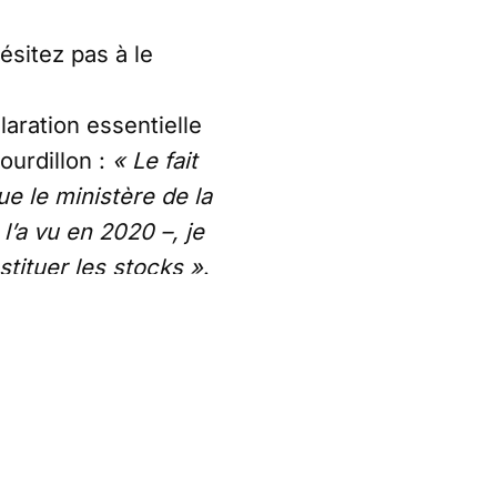
ésitez pas à le
laration essentielle
ourdillon :
« Le fait
e le ministère de la
 l’a vu en 2020 –, je
tituer les stocks »
.
nçais ordinaires
pandémies. Ce