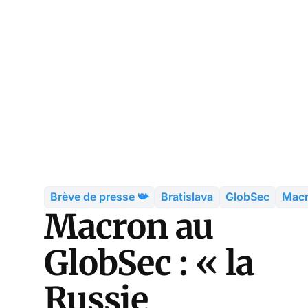
Brève de presse 📯
Bratislava
GlobSec
Mac
Macron au
GlobSec : « la
Russie