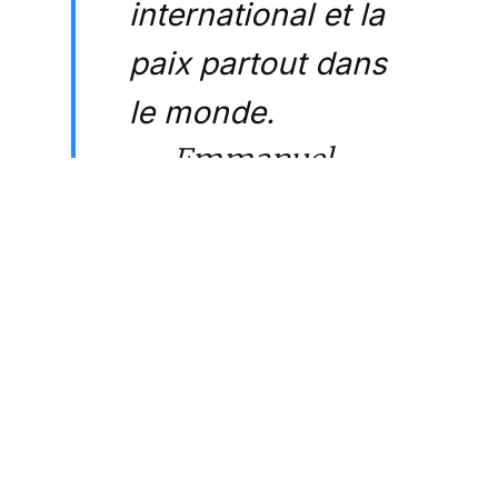
international et la
paix partout dans
le monde.
— Emmanuel
Macron
(@EmmanuelMacron)
May 31, 2023
Cet article est
réservé aux abonnés