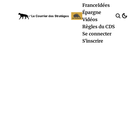
France
Idées
Épargne
Vidéos
Règles du CDS
Se connecter
S'inscrire