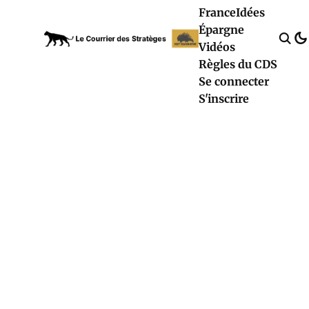
France
Idées
Épargne
Vidéos
Règles du CDS
Se connecter
S'inscrire