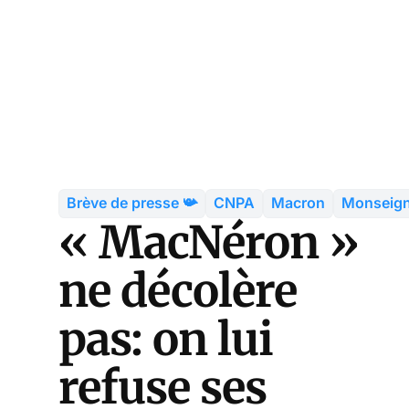
Brève de presse 📯
CNPA
Macron
Monseigne
« MacNéron »
ne décolère
pas: on lui
refuse ses