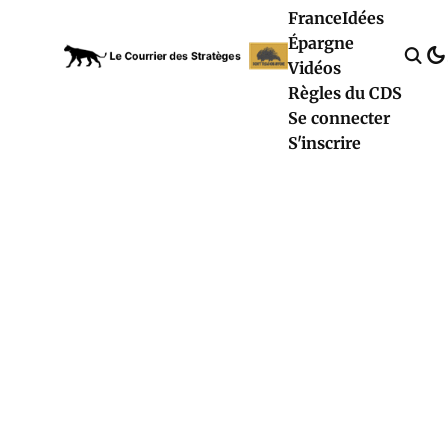
France
Idées
Épargne
Vidéos
Règles du CDS
Se connecter
S'inscrire