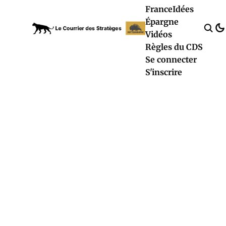
France
Idées
Épargne
Vidéos
Règles du CDS
Se connecter
S'inscrire