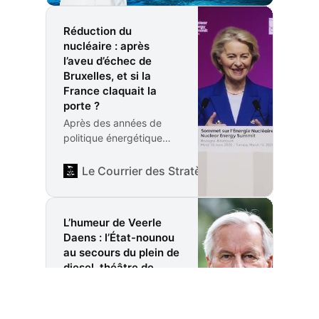
Réduction du
nucléaire : après
l’aveu d’échec de
Bruxelles, et si la
France claquait la
porte ?
Après des années de
politique énergétique
contestée, Ursula von
der Leyen reconnaît
Le Courrier des Stratèges
Rédaction
(enfin) que la réduction
du nucléaire en Europe
fut une erreur
L’humeur de Veerle
stratégique. En pleine
Daens : l’État-nounou
crise au Moyen-Orient,
au secours du plein de
cette prise de
diesel, théâtre de
conscience tardive
l’absurde
relance le débat sur la
Ah, la France ! Ce pays
souveraineté
merveilleux où l’on traite
énergétique de la