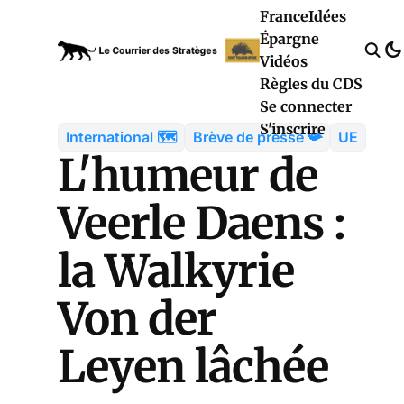
France
Idées
Épargne
Vidéos
Règles du CDS
Se connecter
S'inscrire
International 🗺️
Brève de presse 📯
UE
L'humeur de
Veerle Daens :
la Walkyrie
Von der
Leyen lâchée