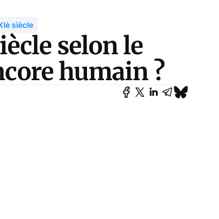
Iè siècle
ècle selon le
encore humain ?