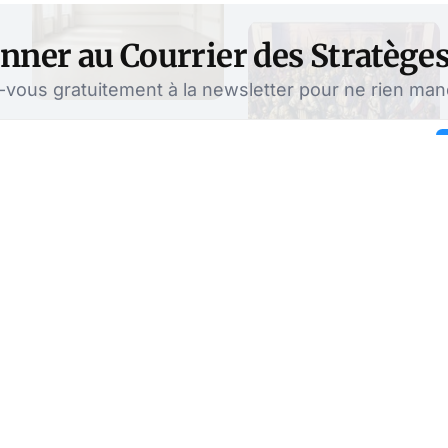
nner au Courrier des Stratège
ous gratuitement à la newsletter pour ne rien manqu
 camp du bien : les
iels de la
s après le début du COVID et
ts en domino, les