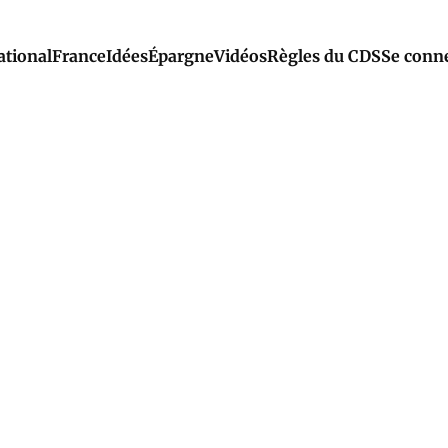
ational
France
Idées
Épargne
Vidéos
Règles du CDS
Se conn