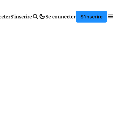
ecter
S'inscrire
Se connecter
S'inscrire