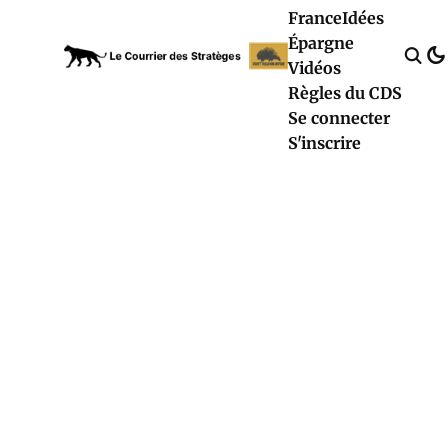
France
Idées
Épargne
Vidéos
Règles du CDS
Se connecter
S'inscrire