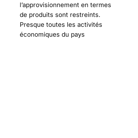
l’approvisionnement en termes
de produits sont restreints.
Presque toutes les activités
économiques du pays
fonctionnent au ralenti. Selon
les
projections du Fonds monétaire
international
, la contribution
annuelle moyenne de la Chine à
la croissance économique
mondiale pourrait diminuer de
29% d’ici en 2027.
Les investisseurs
jouent la