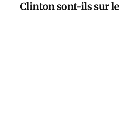
Clinton sont-ils sur le
point de devenir les
ultimes dommages
collatéraux de cette
saga sordide?
Le siège du
Capitole
Le point de rupture a été atteint