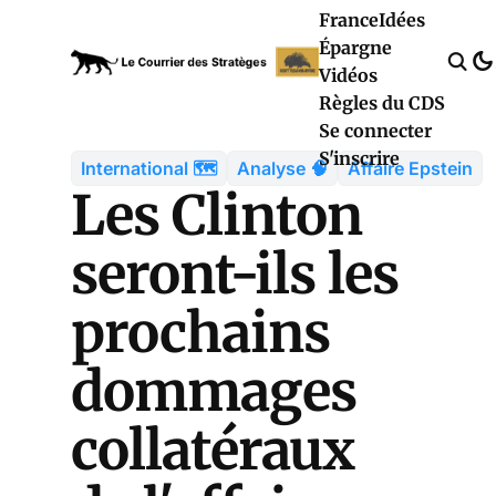
France
Idées
Épargne
Vidéos
Règles du CDS
Se connecter
S'inscrire
International 🗺️
Analyse 🧠
Affaire Epstein
Les Clinton
seront-ils les
prochains
dommages
collatéraux