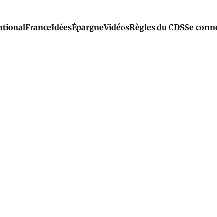
ational
France
Idées
Épargne
Vidéos
Règles du CDS
Se conn