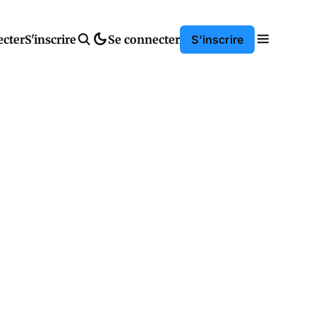
ecter
S'inscrire
Se connecter
S'inscrire