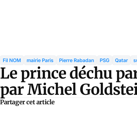
Fil NOM
mairie Paris
Pierre Rabadan
PSG
Qatar
s
Le prince déchu par
par Michel Goldste
Partager cet article