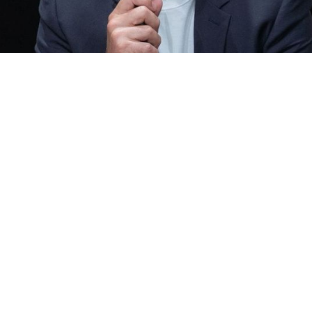
Pierre Rabadan, adjoint à la mairie de Paris en charge du sport
Cet article est réservé aux abonnés
S'abonner
Vous avez déjà un compte ?
Connectez-vous.