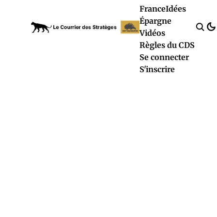
France
Idées
Épargne
Vidéos
Règles du CDS
Se connecter
S'inscrire