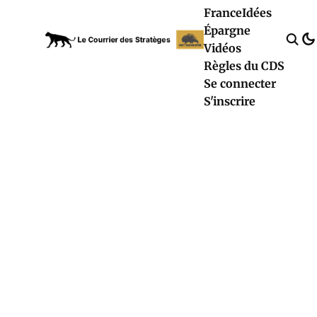
France
Idées
Épargne
Vidéos
Règles du CDS
Se connecter
S'inscrire