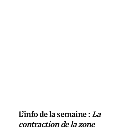
r
s
of
l
ound
tock
ed
rend
ll
L’info de la semaine
:
La
contraction de la zone