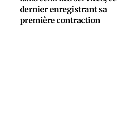
dernier enregistrant sa
première contraction
depuis décembre dernier,
ce qui met définitivement
un terme au cycle haussier
des activités tertiaires lié à
la réouverture de
l’économie post-covid.