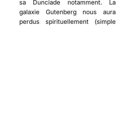
sa Dunciade notamment. La
galaxie Gutenberg nous aura
perdus spirituellement (simple
évidence guénonienne), mais
même intellectuellement.
Extraordinaire
prescience de
Goethe, dans le
Second Faust.
La suite avec Goethe qui dit tout
dans son prologue du Deuxième
Faust (traduction de Nerval bien