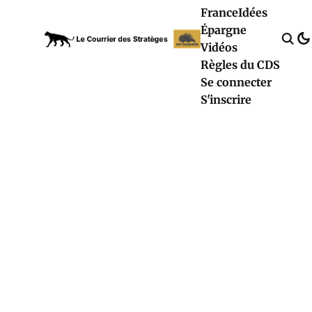
France
Idées
Épargne
Vidéos
Règles du CDS
Se connecter
S'inscrire