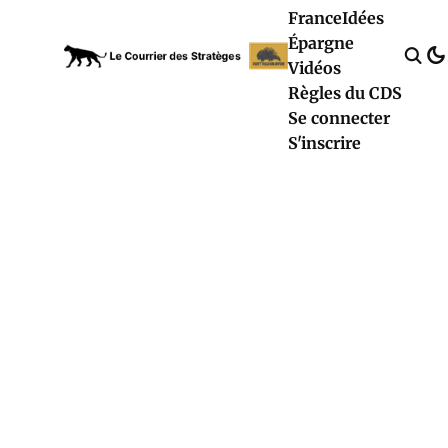
France
Idées
Épargne
Vidéos
Règles du CDS
Se connecter
S'inscrire